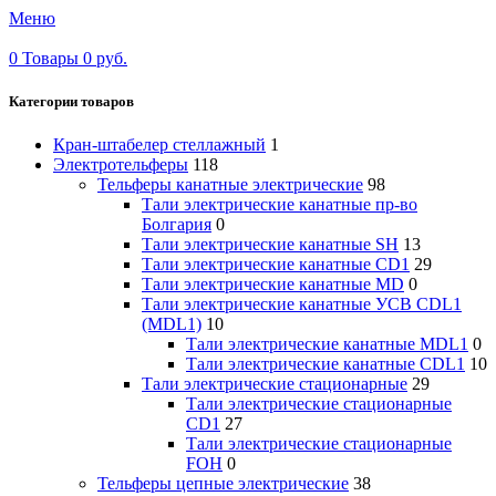
Меню
0
Товары
0
руб.
Категории товаров
Кран-штабелер стеллажный
1
Электротельферы
118
Тельферы канатные электрические
98
Тали электрические канатные пр-во
Болгария
0
Тали электрические канатные SH
13
Тали электрические канатные CD1
29
Тали электрические канатные MD
0
Тали электрические канатные УСВ CDL1
(MDL1)
10
Тали электрические канатные MDL1
0
Тали электрические канатные CDL1
10
Тали электрические стационарные
29
Тали электрические стационарные
CD1
27
Тали электрические стационарные
FOH
0
Тельферы цепные электрические
38