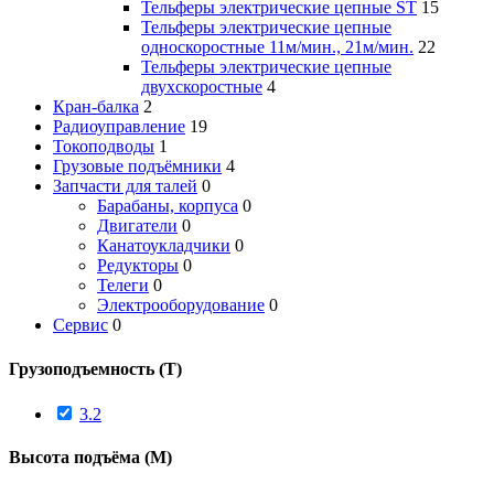
Тельферы электрические цепные ST
15
Тельферы электрические цепные
односкоростные 11м/мин., 21м/мин.
22
Тельферы электрические цепные
двухскоростные
4
Кран-балка
2
Радиоуправление
19
Токоподводы
1
Грузовые подъёмники
4
Запчасти для талей
0
Барабаны, корпуса
0
Двигатели
0
Канатоукладчики
0
Редукторы
0
Телеги
0
Электрооборудование
0
Сервис
0
Грузоподъемность (Т)
3.2
Высота подъёма (М)