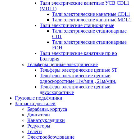
Тали электрические канатные УСВ CDL1
(MDL1)
Тали электрические канатные CDL1
Тали электрические канатные MDL1
Тали электрические стационарные
Тали электрические стационарные
CD1
Тали электрические стационарные
FOH
Тали электрические канатные пр-во
Болгария
Тельферы цепные электрические
Тельферы электрические цепные ST
Тельферы электрические цепные
односкоростные 11м/мин., 21м/мин.
Тельферы электрические цепные
двухскоростные
Грузовые подъёмники
Запчасти для талей
Барабаны, корпуса
Двигатели
Канатоукладчики
Редукторы
Телеги
Электрооборудование