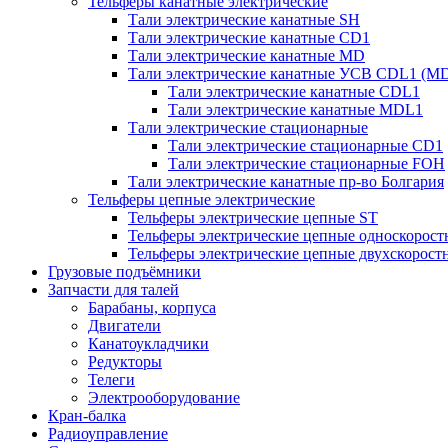
Тельферы канатные электрические
Тали электрические канатные SH
Тали электрические канатные CD1
Тали электрические канатные MD
Тали электрические канатные УСВ CDL1 (M
Тали электрические канатные CDL1
Тали электрические канатные MDL1
Тали электрические стационарные
Тали электрические стационарные CD1
Тали электрические стационарные FOH
Тали электрические канатные пр-во Болгария
Тельферы цепные электрические
Тельферы электрические цепные ST
Тельферы электрические цепные односкоростн
Тельферы электрические цепные двухскорост
Грузовые подъёмники
Запчасти для талей
Барабаны, корпуса
Двигатели
Канатоукладчики
Редукторы
Телеги
Электрооборудование
Кран-балка
Радиоуправление