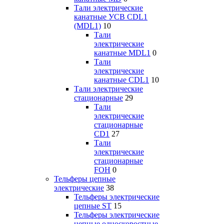
Тали электрические
канатные УСВ CDL1
(MDL1)
10
Тали
электрические
канатные MDL1
0
Тали
электрические
канатные CDL1
10
Тали электрические
стационарные
29
Тали
электрические
стационарные
CD1
27
Тали
электрические
стационарные
FOH
0
Тельферы цепные
электрические
38
Тельферы электрические
цепные ST
15
Тельферы электрические
цепные односкоростные