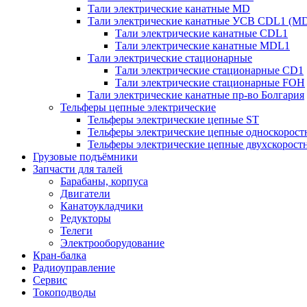
Тали электрические канатные MD
Тали электрические канатные УСВ CDL1 (M
Тали электрические канатные CDL1
Тали электрические канатные MDL1
Тали электрические стационарные
Тали электрические стационарные CD1
Тали электрические стационарные FOH
Тали электрические канатные пр-во Болгария
Тельферы цепные электрические
Тельферы электрические цепные ST
Тельферы электрические цепные односкоростн
Тельферы электрические цепные двухскорост
Грузовые подъёмники
Запчасти для талей
Барабаны, корпуса
Двигатели
Канатоукладчики
Редукторы
Телеги
Электрооборудование
Кран-балка
Радиоуправление
Сервис
Токоподводы