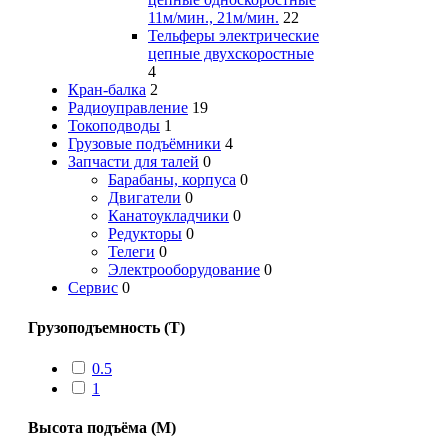
11м/мин., 21м/мин.
22
Тельферы электрические
цепные двухскоростные
4
Кран-балка
2
Радиоуправление
19
Токоподводы
1
Грузовые подъёмники
4
Запчасти для талей
0
Барабаны, корпуса
0
Двигатели
0
Канатоукладчики
0
Редукторы
0
Телеги
0
Электрооборудование
0
Сервис
0
Грузоподъемность (Т)
0.5
1
Высота подъёма (М)